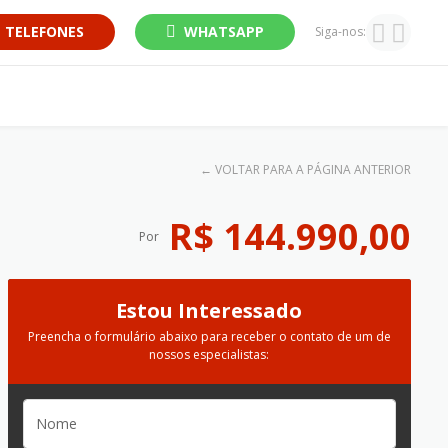
TELEFONES
WHATSAPP
Siga-nos:
←
VOLTAR PARA A PÁGINA ANTERIOR
R$ 144.990,00
Por
Estou Interessado
Preencha o formulário abaixo para receber o contato de um de
nossos especialistas: