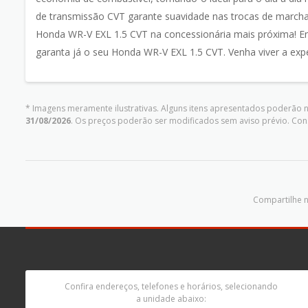
de transmissão CVT garante suavidade nas trocas de marcha 
Honda WR-V EXL 1.5 CVT na concessionária mais próxima! E
garanta já o seu Honda WR-V EXL 1.5 CVT. Venha viver a exp
* Imagens meramente ilustrativas. Alguns itens apresentados poderão nã
31/08/2026
. Os preços poderão ser modificados sem aviso prévio. Co
Compartilhe n
Confira endereços, telefones e horários, selecionando
a unidade abaixo: