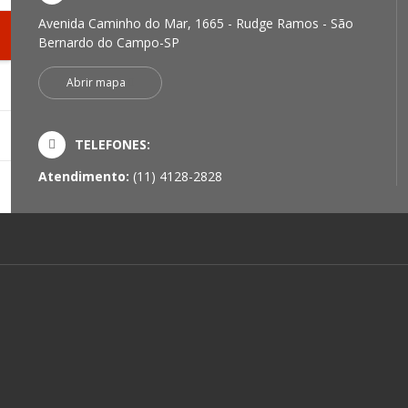
Avenida Caminho do Mar, 1665 - Rudge Ramos - São
Bernardo do Campo-SP
Abrir mapa
TELEFONES:
Atendimento:
(11) 4128-2828