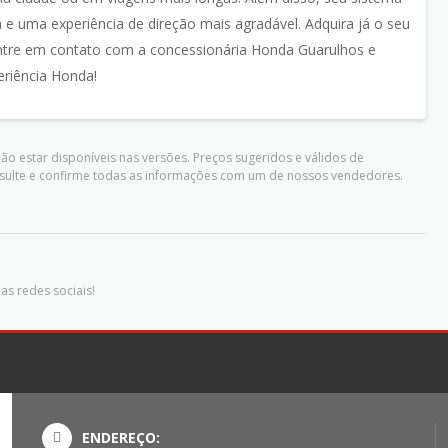
e uma experiência de direção mais agradável. Adquira já o seu
ntre em contato com a concessionária Honda Guarulhos e
eriência Honda!
o estar disponíveis nas versões. Preços sugeridos e válidos de
nsulte e confirme todas as informações com um de nossos vendedores.
as redes sociais!
ENDEREÇO: