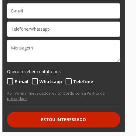
Quero receber contato por:
E-mail
Whatsapp
Telefone
Ao informar meus dados, eu concordo com a
Política de
privacidade
.
ESTOU INTERESSADO