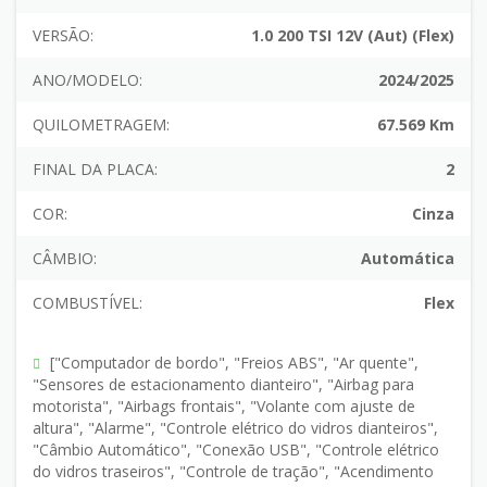
VERSÃO:
1.0 200 TSI 12V (Aut) (Flex)
ANO/MODELO:
2024/2025
QUILOMETRAGEM:
67.569 Km
FINAL DA PLACA:
2
COR:
Cinza
CÂMBIO:
Automática
COMBUSTÍVEL:
Flex
["Computador de bordo", "Freios ABS", "Ar quente",
"Sensores de estacionamento dianteiro", "Airbag para
motorista", "Airbags frontais", "Volante com ajuste de
altura", "Alarme", "Controle elétrico do vidros dianteiros",
"Câmbio Automático", "Conexão USB", "Controle elétrico
do vidros traseiros", "Controle de tração", "Acendimento