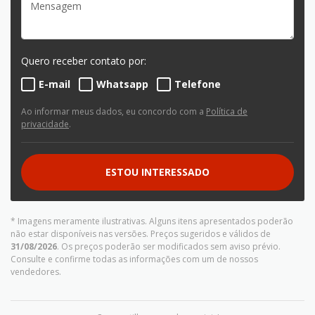
Quero receber contato por:
E-mail
Whatsapp
Telefone
Ao informar meus dados, eu concordo com a
Política de
privacidade
.
ESTOU INTERESSADO
* Imagens meramente ilustrativas. Alguns itens apresentados poderão
não estar disponíveis nas versões. Preços sugeridos e válidos de
31/08/2026
. Os preços poderão ser modificados sem aviso prévio.
Consulte e confirme todas as informações com um de nossos
vendedores.