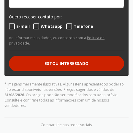
Quero receber contato por:
E-mail
Whatsapp
Telefone
Ao informar meus dados, eu concordo com a
Política de
privacidade
.
ESTOU INTERESSADO
* Imagens meramente ilustrativas. Alguns itens apresentados poderão
não estar disponíveis nas versões. Preços sugeridos e válidos de
31/08/2026
. Os preços poderão ser modificados sem aviso prévio.
Consulte e confirme todas as informações com um de nossos
vendedores.
Compartilhe nas redes sociais!