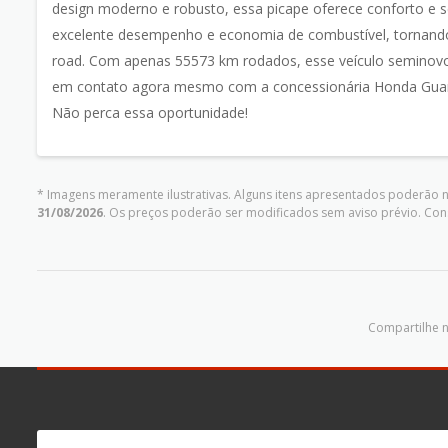
design moderno e robusto, essa picape oferece conforto e s
excelente desempenho e economia de combustível, tornando-
road. Com apenas 55573 km rodados, esse veículo seminovo 
em contato agora mesmo com a concessionária Honda Guarulh
Não perca essa oportunidade!
* Imagens meramente ilustrativas. Alguns itens apresentados poderão nã
31/08/2026
. Os preços poderão ser modificados sem aviso prévio. Co
Compartilhe n