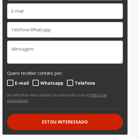
Quero receber contato por:
E-mail
Whatsapp
Telefone
Ao informar meus dados, eu concordo com a
Política de
privacidade
.
ESTOU INTERESSADO