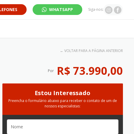
LEFONES
WHATSAPP
Siga-nos:
←
VOLTAR PARA A PÁGINA ANTERIOR
R$ 73.990,00
Por
Estou Interessado
Preencha o formulário abaixo para receber o contato de um de
nossos especialistas: