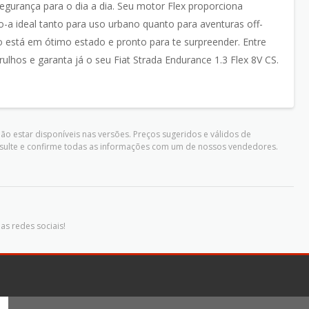
egurança para o dia a dia. Seu motor Flex proporciona
a ideal tanto para uso urbano quanto para aventuras off-
está em ótimo estado e pronto para te surpreender. Entre
os e garanta já o seu Fiat Strada Endurance 1.3 Flex 8V CS.
o estar disponíveis nas versões. Preços sugeridos e válidos de
nsulte e confirme todas as informações com um de nossos vendedores.
as redes sociais!