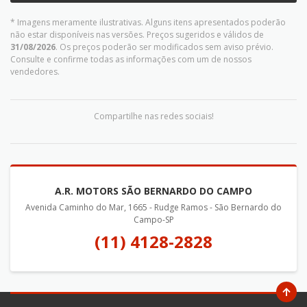
* Imagens meramente ilustrativas. Alguns itens apresentados poderão
não estar disponíveis nas versões. Preços sugeridos e válidos de
31/08/2026
. Os preços poderão ser modificados sem aviso prévio.
Consulte e confirme todas as informações com um de nossos
vendedores.
Compartilhe nas redes sociais!
A.R. MOTORS SÃO BERNARDO DO CAMPO
Avenida Caminho do Mar, 1665 - Rudge Ramos - São Bernardo do
Campo-SP
(11) 4128-2828