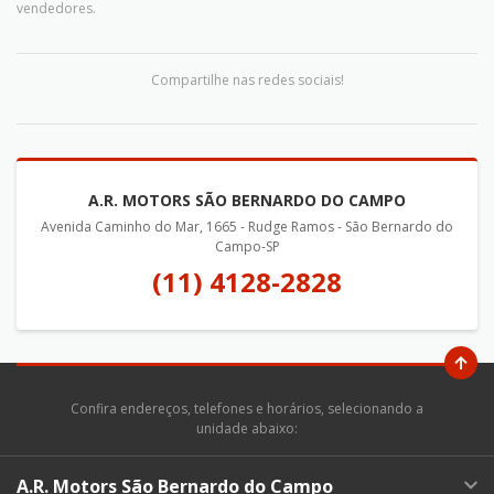
vendedores.
Compartilhe nas redes sociais!
A.R. MOTORS SÃO BERNARDO DO CAMPO
Avenida Caminho do Mar, 1665 - Rudge Ramos - São Bernardo do
Campo-SP
(11) 4128-2828
Confira endereços, telefones e horários, selecionando a
unidade abaixo:
A.R. Motors São Bernardo do Campo