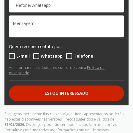
Quero receber contato por:
E-mail
Whatsapp
Telefone
Ao informar meus dados, eu concordo com a
Política de
privacidade
.
ESTOU INTERESSADO
* Imagens meramente ilustrativas. Alguns itens apresentados poderão
não estar disponíveis nas versões. Preços sugeridos e válidos de
31/08/2026
. Os preços poderão ser modificados sem aviso prévio.
Consulte e confirme todas as informações com um de nossos