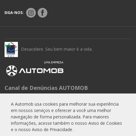
SIGA-NOS:
Desacelere. Seu bem maior é a vida.
Canal de Denúncias AUTOMOB
Seg à Sex das 9h às 15h
A Automob usa cookies para melhorar sua experiência
Telefone: 0800 288 6662
em nossos serviços e oferecer a você uma melhor
E-mail:
experiencia.cliente@automob.com.br
navegação de forma personalizada. Para maiores
informações, acesse também o nosso Aviso de Cookies
e o nosso Aviso de Privacidade .