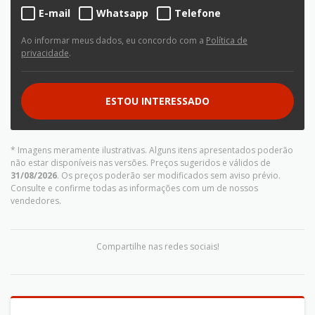
E-mail
Whatsapp
Telefone
Ao informar meus dados, eu concordo com a
Política de
privacidade
.
ESTOU INTERESSADO
* Imagens meramente ilustrativas. Alguns itens apresentados poderão
não estar disponíveis nas versões. Preços sugeridos e válidos de
31/08/2026
. Os preços poderão ser modificados sem aviso prévio.
Consulte e confirme todas as informações com um de nossos
vendedores.
Compartilhe nas redes sociais!