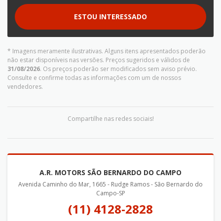
ESTOU INTERESSADO
* Imagens meramente ilustrativas. Alguns itens apresentados poderão
não estar disponíveis nas versões. Preços sugeridos e válidos de
31/08/2026
. Os preços poderão ser modificados sem aviso prévio.
Consulte e confirme todas as informações com um de nossos
vendedores.
Compartilhe nas redes sociais!
A.R. MOTORS SÃO BERNARDO DO CAMPO
Avenida Caminho do Mar, 1665 - Rudge Ramos - São Bernardo do
Campo-SP
(11) 4128-2828