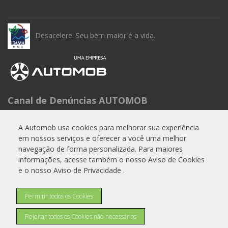
Desacelere. Seu bem maior é a vida.
Canal de Denúncias AUTOMOB
Seg à Sex das 9h às 15h
A Automob usa cookies para melhorar sua experiência
Telefone: 0800 288 6662
em nossos serviços e oferecer a você uma melhor
E-mail:
experiencia.cliente@automob.com.br
navegação de forma personalizada. Para maiores
informações, acesse também o nosso Aviso de Cookies
e o nosso Aviso de Privacidade .
© Copyright 2026
Permitir todos os Cookies
AutoForce - Todos os direitos reservados.
Como a A.R Motors trata os Dados Pessoais (LGPD)
.
Rejeitar todos os Cookies não-necessários
Aviso de Privacidade