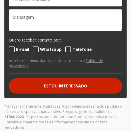
Quero receber contato por:
E-mail
Whatsapp
Telefone
Ao informar meus dados, eu concordo com a
Política de
privacidade
.
ESTOU INTERESSADO
* Imagens meramente ilustrativas. Alguns itens apresentados poderão
não estar disponíveis nas versões. Preços sugeridos e válidos de
31/08/2026
. Os preços poderão ser modificados sem aviso prévio.
Consulte e confirme todas as informações com um de nossos
vendedores.