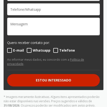
Quero receber contato por:
E-mail
Whatsapp
Telefone
Ao informar meus dados, eu concordo com a
Política de
privacidade
.
ESTOU INTERESSADO
* Imagens meramente ilustrativas. Alguns itens apresentados poderão
não estar disponíveis nas versões. Preços sugeridos e válidos de
31/08/2026
. Os preços poderão ser modificados sem aviso prévio.