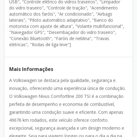
USB", "Controle elétrico do vidros traseiros", "Limpador
do vidro traseiro", "Controle de tração", "Acendimento
automático dos faróis", "Ar condicionado", "Airbags
laterais", "Piloto automático adaptativo", "Banco do
motorista com ajuste de altura", "Volante multifuncional",
"Navegador GPS", "Desembaçador do vidro traseiro",
"Conexão Bluetooth", "Faróis de neblina", "Travas
elétricas", "Rodas de liga leve"]
Mais Informações
A Volkswagen se destaca pela qualidade, segurança e
inovação, oferecendo uma experiência única de condução.
O Volkswagen Nivus Comfortline 200 TSI é a combinação
perfeita de desempenho e economia de combustível,
garantindo uma condução suave e eficiente. Com apenas
49676 km rodados, este veículo oferece conforto
excepcional, segurança avançada e um design moderno e
elegante. Seja para viagens longas ou para o dia a dia na