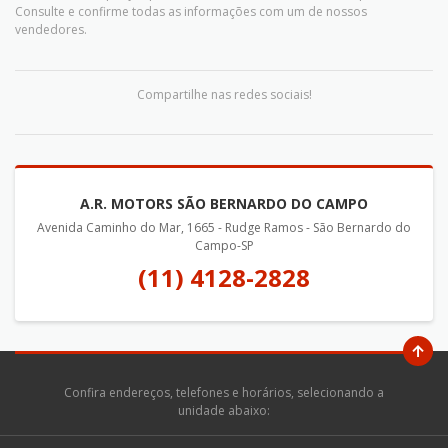
Consulte e confirme todas as informações com um de nossos
vendedores.
Compartilhe nas redes sociais!
A.R. MOTORS SÃO BERNARDO DO CAMPO
Avenida Caminho do Mar, 1665 - Rudge Ramos - São Bernardo do
Campo-SP
(11) 4128-2828
Confira endereços, telefones e horários, selecionando a
unidade abaixo: