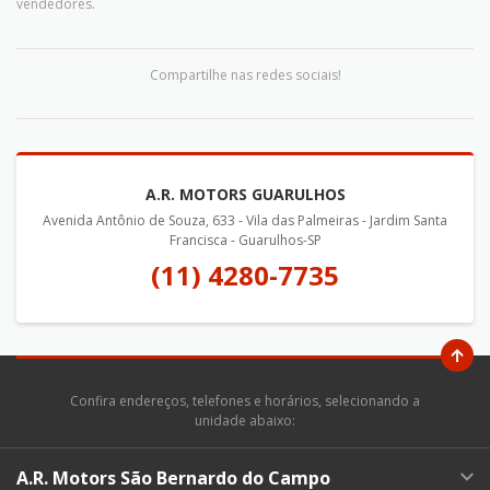
vendedores.
Compartilhe nas redes sociais!
A.R. MOTORS GUARULHOS
Avenida Antônio de Souza, 633 - Vila das Palmeiras - Jardim Santa
Francisca - Guarulhos-SP
(11) 4280-7735
Confira endereços, telefones e horários, selecionando a
unidade abaixo:
A.R. Motors São Bernardo do Campo