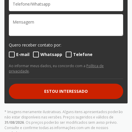
Quero receber contato por:
E-mail
Whatsapp
Telefone
Ao informar meus dados, eu concordo com a
Política de
privacidade
.
ESTOU INTERESSADO
* Imagens meramente ilustrativas. Alguns itens apresentados poderão
não estar disponíveis nas versões. Preços sugeridos e válidos de
31/08/2026
. Os preços poderão ser modificados sem aviso prévio.
Consulte e confirme todas as informações com um de nossos