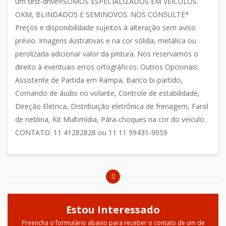
um test-drive!!!SOMOS ESPECIALIZADOS EM VEÍCULOS
OKM, BLINDADOS E SEMINOVOS. NOS CONSULTE*
Preços e disponibilidade sujeitos à alteração sem aviso
prévio. Imagens ilustrativas e na cor sólida, metálica ou
perolizada adicionar valor da pintura. Nos reservamos o
direito à eventuais erros ortográficos. Outros Opcionais:
Assistente de Partida em Rampa, Banco bi-partido,
Comando de áudio no volante, Controle de estabilidade,
Direção Elétrica, Distribuição eletrônica de frenagem, Farol
de neblina, Kit Multimídia, Pára-choques na cor do veículo.
CONTATO: 11 41282828 ou 11 11 99431-9059
Estou Interessado
Preencha o formulário abaixo para receber o contato de um de