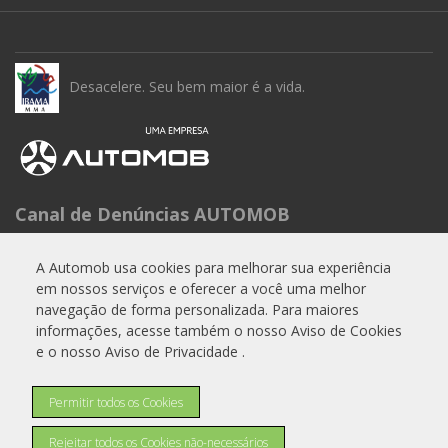
Desacelere. Seu bem maior é a vida.
Canal de Denúncias AUTOMOB
Seg à Sex das 9h às 15h
Telefone: 0800 288 6662
A Automob usa cookies para melhorar sua experiência
em nossos serviços e oferecer a você uma melhor
E-mail:
experiencia.cliente@automob.com.br
navegação de forma personalizada. Para maiores
informações, acesse também o nosso Aviso de Cookies
e o nosso Aviso de Privacidade .
© Copyright 2026
Permitir todos os Cookies
AutoForce - Todos os direitos reservados.
Como a A.R Motors trata os Dados Pessoais (LGPD)
.
Rejeitar todos os Cookies não-necessários