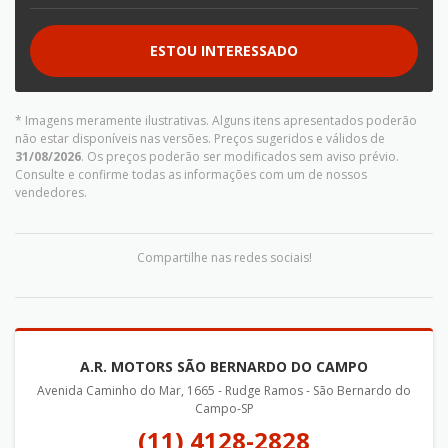
ESTOU INTERESSADO
* Imagens meramente ilustrativas. Alguns itens apresentados poderão
não estar disponíveis nas versões. Preços sugeridos e válidos de
31/08/2026
. Os preços poderão ser modificados sem aviso prévio.
Consulte e confirme todas as informações com um de nossos
vendedores.
Compartilhe nas redes sociais!
A.R. MOTORS SÃO BERNARDO DO CAMPO
Avenida Caminho do Mar, 1665 - Rudge Ramos - São Bernardo do
Campo-SP
(11) 4128-2828