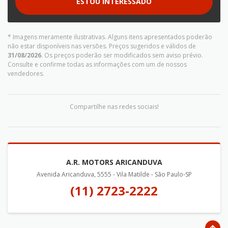
ESTOU INTERESSADO
* Imagens meramente ilustrativas. Alguns itens apresentados poderão
não estar disponíveis nas versões. Preços sugeridos e válidos de
31/08/2026
. Os preços poderão ser modificados sem aviso prévio.
Consulte e confirme todas as informações com um de nossos
vendedores.
Compartilhe nas redes sociais!
A.R. MOTORS ARICANDUVA
Avenida Aricanduva, 5555 - Vila Matilde - São Paulo-SP
(11) 2723-2222