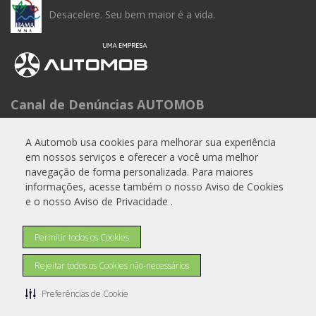
Desacelere. Seu bem maior é a vida.
Canal de Denúncias AUTOMOB
Seg à Sex das 9h às 15h
A Automob usa cookies para melhorar sua experiência
Telefone: 0800 288 6662
em nossos serviços e oferecer a você uma melhor
E-mail:
experiencia.cliente@automob.com.br
navegação de forma personalizada. Para maiores
informações, acesse também o nosso Aviso de Cookies
e o nosso Aviso de Privacidade .
© Copyright 2026
Permitir todos os Cookies
AutoForce - Todos os direitos reservados.
Como a A.R Motors trata os Dados Pessoais (LGPD)
.
Rejeitar todos os Cookies não-necessários
Aviso de Privacidade
Aviso de Cookies
Preferências de Cookie