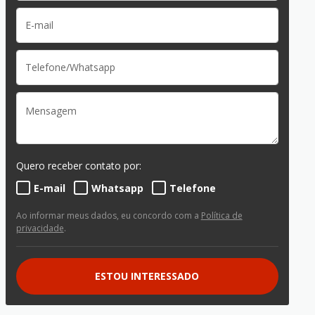
Quero receber contato por:
E-mail
Whatsapp
Telefone
Ao informar meus dados, eu concordo com a
Política de
privacidade
.
ESTOU INTERESSADO