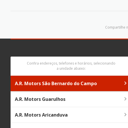
Compartilhe n
Confira endereços, telefones e horários, selecionando
a unidade abaixo:
A.R. Motors São Bernardo do Campo
A.R. Motors Guarulhos
A.R. Motors Aricanduva