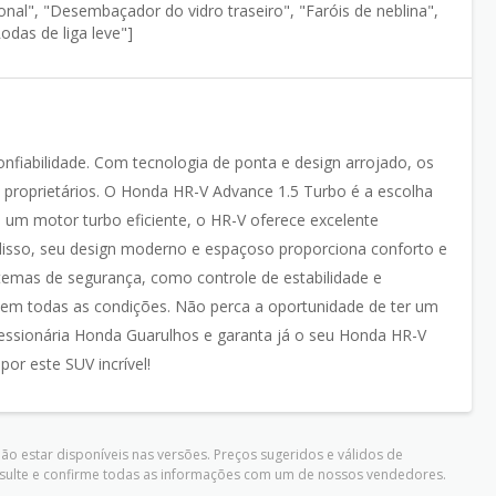
ional", "Desembaçador do vidro traseiro", "Faróis de neblina",
Rodas de liga leve"]
nfiabilidade. Com tecnologia de ponta e design arrojado, os
 proprietários. O Honda HR-V Advance 1.5 Turbo é a escolha
um motor turbo eficiente, o HR-V oferece excelente
disso, seu design moderno e espaçoso proporciona conforto e
stemas de segurança, como controle de estabilidade e
em todas as condições. Não perca a oportunidade de ter um
essionária Honda Guarulhos e garanta já o seu Honda HR-V
or este SUV incrível!
o estar disponíveis nas versões. Preços sugeridos e válidos de
nsulte e confirme todas as informações com um de nossos vendedores.