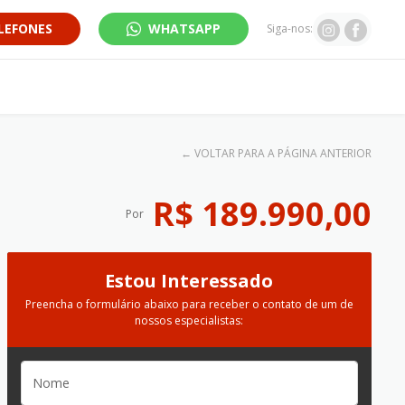
LEFONES
WHATSAPP
Siga-nos:
←
VOLTAR PARA A PÁGINA ANTERIOR
R$ 189.990,00
Por
Estou Interessado
Preencha o formulário abaixo para receber o contato de um de
nossos especialistas: