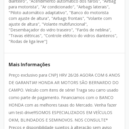
dianteiro", "Acendimento automático dos faróis", "Airbag
para motorista", "Ar condicionado", "Airbags laterais",
"Piloto automático adaptativo", "Banco do motorista
com ajuste de altura", "Airbags frontais", "Volante com
ajuste de altura", "Volante multifuncional",
"Desembaçador do vidro traseiro", "Faróis de neblina",
"Travas elétricas", "Controle elétrico do vidros dianteiros",
"Rodas de liga leve"]
Mais Informações
Preço exclusivo para CNPJ HRV 26/26 AGORA COM 6 ANOS
DE GARANTIA!! HONDA AR MOTORS SÃO BERNARDO DO
CAMPO. Veículo com itens de série! Traga seu carro usado
como parte de pagamento. Financiamos com o BANCO
HONDA com as melhores taxas do Mercado. Venha fazer
um test-drive!!!SOMOS ESPECIALIZADOS EM VEÍCULOS
OKM, BLINDADOS E SEMINOVOS. NOS CONSULTE*
Preços e disponibilidade sujeitos à alteração sem aviso