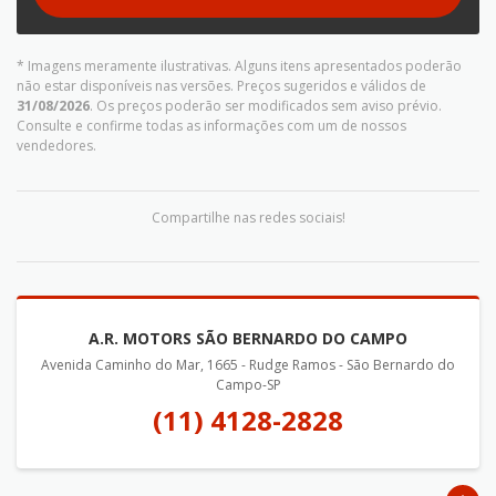
* Imagens meramente ilustrativas. Alguns itens apresentados poderão
não estar disponíveis nas versões. Preços sugeridos e válidos de
31/08/2026
. Os preços poderão ser modificados sem aviso prévio.
Consulte e confirme todas as informações com um de nossos
vendedores.
Compartilhe nas redes sociais!
A.R. MOTORS SÃO BERNARDO DO CAMPO
Avenida Caminho do Mar, 1665 - Rudge Ramos - São Bernardo do
Campo-SP
(11) 4128-2828