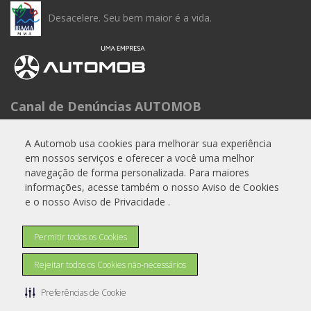
Desacelere. Seu bem maior é a vida.
Canal de Denúncias AUTOMOB
Seg à Sex das 9h às 15h
Telefone: 0800 288 6662
A Automob usa cookies para melhorar sua experiência
em nossos serviços e oferecer a você uma melhor
E-mail:
experiencia.cliente@automob.com.br
navegação de forma personalizada. Para maiores
informações, acesse também o nosso Aviso de Cookies
e o nosso Aviso de Privacidade .
© Copyright 2026
Permitir todos os Cookies
AutoForce - Todos os direitos reservados.
Como a A.R Motors trata os Dados Pessoais (LGPD)
.
Rejeitar todos os Cookies não-necessários
Aviso de Privacidade
Aviso de Cookies
Preferências de Cookie