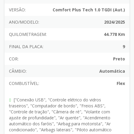
VERSÃO:
Comfort Plus Tech 1.0 TGDI (Aut.)
ANO/MODELO:
2024/2025
QUILOMETRAGEM:
44.778 Km
FINAL DA PLACA:
9
COR:
Preto
CÂMBIO:
Automática
COMBUSTÍVEL:
Flex
["Conexão USB", "Controle elétrico do vidros
traseiros", "Computador de bordo", "Freios ABS",
"Controle de tração", "Câmera de ré", "Volante com
ajuste de profundidade", "Ar quente", "Acendimento
automático dos faróis", "Airbag para motorista", "Ar
condicionado", "Airbags laterais", "Piloto automático