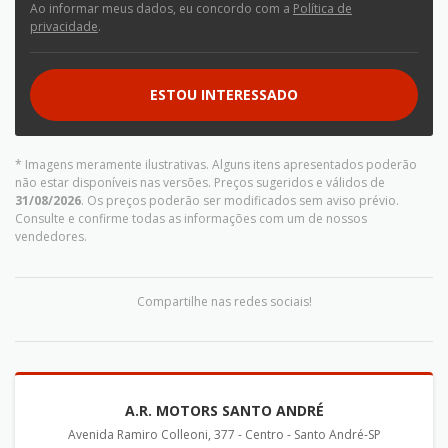
Ao informar meus dados, eu concordo com a
Política de
privacidade
.
ESTOU INTERESSADO
* Imagens meramente ilustrativas. Alguns itens apresentados poderão
não estar disponíveis nas versões. Preços sugeridos e válidos de
31/08/2026
. Os preços poderão ser modificados sem aviso prévio.
Consulte e confirme todas as informações com um de nossos
vendedores.
Compartilhe nas redes sociais!
A.R. MOTORS SANTO ANDRÉ
Avenida Ramiro Colleoni, 377 - Centro - Santo André-SP