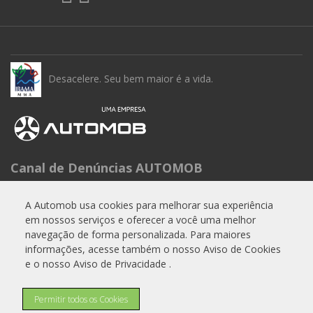
Desacelere. Seu bem maior é a vida.
Canal de Denúncias AUTOMOB
Seg à Sex das 9h às 15h
A Automob usa cookies para melhorar sua experiência
Telefone: 0800 288 6662
em nossos serviços e oferecer a você uma melhor
E-mail:
experiencia.cliente@automob.com.br
navegação de forma personalizada. Para maiores
informações, acesse também o nosso Aviso de Cookies
e o nosso Aviso de Privacidade .
© Copyright 2026
Permitir todos os Cookies
AutoForce - Todos os direitos reservados.