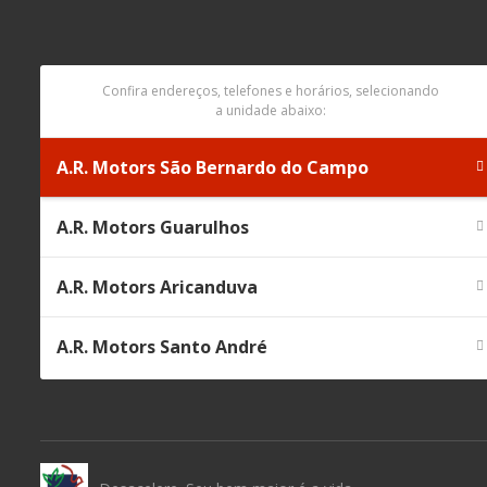
Confira endereços, telefones e horários, selecionando
a unidade abaixo:
A.R. Motors São Bernardo do Campo
A.R. Motors Guarulhos
A.R. Motors Aricanduva
A.R. Motors Santo André