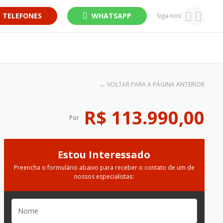
TELEFONES
WHATSAPP
Siga-nos:
←
VOLTAR PARA A PÁGINA ANTERIOR
R$ 113.990,00
Por
Estou Interessado
Preencha o formulário abaixo para receber o contato de um de
nossos especialistas: