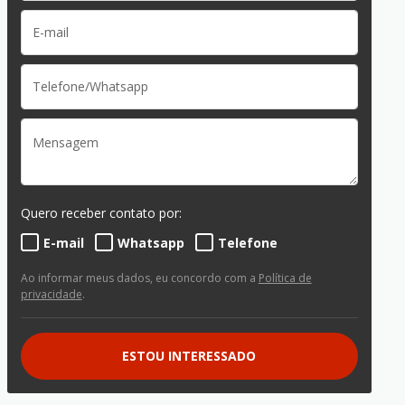
Quero receber contato por:
E-mail
Whatsapp
Telefone
Ao informar meus dados, eu concordo com a
Política de
privacidade
.
ESTOU INTERESSADO