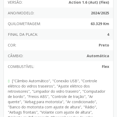
VERSÃO:
Action 1.6 (Aut) (Flex)
ANO/MODELO:
2024/2025
QUILOMETRAGEM:
63.329 Km
FINAL DA PLACA:
4
COR:
Preto
CÂMBIO:
Automática
COMBUSTÍVEL:
Flex
["Câmbio Automático", "Conexão USB", "Controle
elétrico do vidros traseiros", "Ajuste elétrico dos
retrovisores", "Limpador do vidro traseiro", "Computador
de bordo", "Freios ABS", "Controle de tração", "Ar
quente", "Airbag para motorista", "Ar condicionado",
"Banco do motorista com ajuste de altura", "Rádio",
"Airbags frontais", "Volante com ajuste de altura",