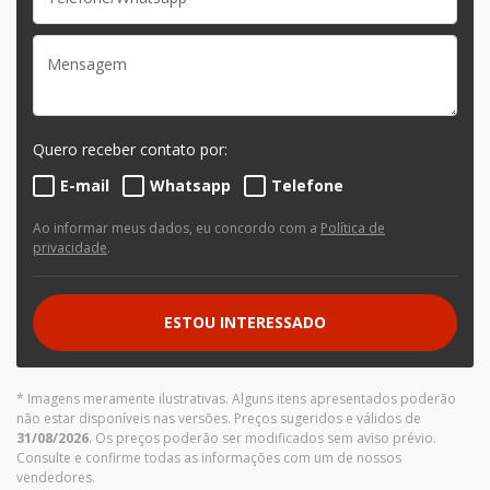
Quero receber contato por:
E-mail
Whatsapp
Telefone
Ao informar meus dados, eu concordo com a
Política de
privacidade
.
ESTOU INTERESSADO
* Imagens meramente ilustrativas. Alguns itens apresentados poderão
não estar disponíveis nas versões. Preços sugeridos e válidos de
31/08/2026
. Os preços poderão ser modificados sem aviso prévio.
Consulte e confirme todas as informações com um de nossos
vendedores.