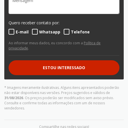
Quero receber contato por:
E-mail
Whatsapp
Telefone
Ao informar meus dados, eu concordo com a
Política de
privacidade
.
ESTOU INTERESSADO
* Imagens meramente ilustrativas. Alguns itens apresentados poderão
não estar disponíveis nas versões. Preços sugeridos e válidos de
31/08/2026
. Os preços poderão ser modificados sem aviso prévio.
Consulte e confirme todas as informações com um de nossos
vendedores.
Compartilhe nas redes sociais!