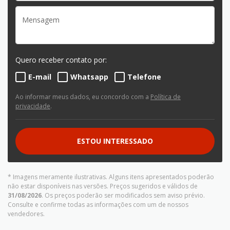
Quero receber contato por:
E-mail
Whatsapp
Telefone
Ao informar meus dados, eu concordo com a
Política de
privacidade
.
ESTOU INTERESSADO
* Imagens meramente ilustrativas. Alguns itens apresentados poderão
não estar disponíveis nas versões. Preços sugeridos e válidos de
31/08/2026
. Os preços poderão ser modificados sem aviso prévio.
Consulte e confirme todas as informações com um de nossos
vendedores.