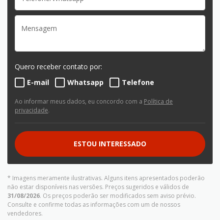
Quero receber contato por:
E-mail
Whatsapp
Telefone
Ao informar meus dados, eu concordo com a
Política de
privacidade
.
ESTOU INTERESSADO
* Imagens meramente ilustrativas. Alguns itens apresentados poderão
não estar disponíveis nas versões. Preços sugeridos e válidos de
31/08/2026
. Os preços poderão ser modificados sem aviso prévio.
Consulte e confirme todas as informações com um de nossos
vendedores.