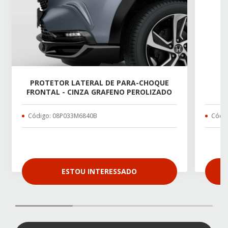
PROTETOR LATERAL DE PARA-CHOQUE
FRONTAL - CINZA GRAFENO PEROLIZADO
Código: 08P033M6840B
Códig
ESTOU INTERESSADO