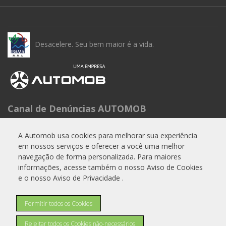
Desacelere. Seu bem maior é a vida.
Canal de Denúncias AUTOMOB
Seg à Sex das 9h às 15h
A Automob usa cookies para melhorar sua experiência
Telefone: 0800 288 6662
em nossos serviços e oferecer a você uma melhor
E-mail:
experiencia.cliente@automob.com.br
navegação de forma personalizada. Para maiores
informações, acesse também o nosso Aviso de Cookies
e o nosso Aviso de Privacidade .
© Copyright 2026
Permitir todos os Cookies
AutoForce - Todos os direitos reservados.
Como a A.R Motors trata os Dados Pessoais (LGPD)
.
Rejeitar todos os Cookies não-necessários