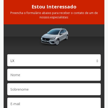
Estou Interessado
Preencha o formulário abaixo para receber o contato de um de
nossos especialistas:
LX