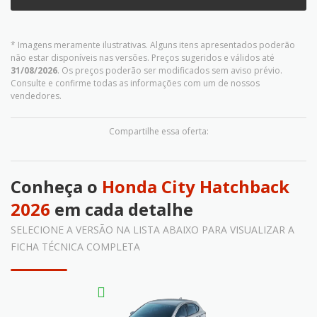
* Imagens meramente ilustrativas. Alguns itens apresentados poderão
não estar disponíveis nas versões. Preços sugeridos e válidos até
31/08/2026
. Os preços poderão ser modificados sem aviso prévio.
Consulte e confirme todas as informações com um de nossos
vendedores.
Compartilhe essa oferta:
Conheça o
Honda City Hatchback
2026
em cada detalhe
SELECIONE A VERSÃO NA LISTA ABAIXO PARA VISUALIZAR A
FICHA TÉCNICA COMPLETA