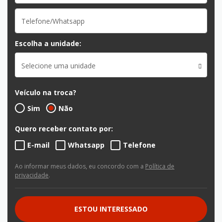
Escolha a unidade:
Selecione uma unidade
Veículo na troca?
Sim
Não
Quero receber contato por:
E-mail
Whatsapp
Telefone
Ao informar meus dados, eu concordo com a
Política de
privacidade
.
ESTOU INTERESSADO