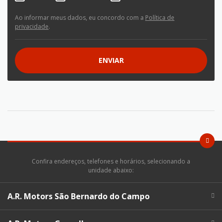
Ao informar meus dados, eu concordo com a
Política de
privacidade
.
ENVIAR
Confira endereços, telefones e horários, selecionando a
unidade abaixo:
A.R. Motors São Bernardo do Campo