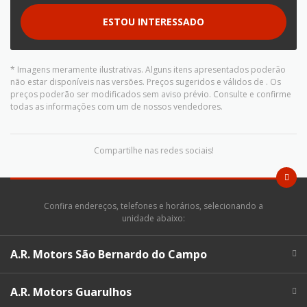
ESTOU INTERESSADO
* Imagens meramente ilustrativas. Alguns itens apresentados poderão
não estar disponíveis nas versões. Preços sugeridos e válidos de
. Os
preços poderão ser modificados sem aviso prévio. Consulte e confirme
todas as informações com um de nossos vendedores.
Compartilhe nas redes sociais!
Confira endereços, telefones e horários, selecionando a
unidade abaixo:
A.R. Motors São Bernardo do Campo
A.R. Motors Guarulhos