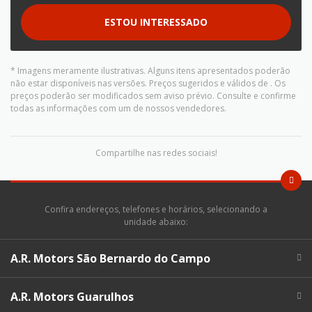
ESTOU INTERESSADO
* Imagens meramente ilustrativas. Alguns itens apresentados poderão
não estar disponíveis nas versões. Preços sugeridos e válidos de
. Os
preços poderão ser modificados sem aviso prévio. Consulte e confirme
todas as informações com um de nossos vendedores.
Compartilhe nas redes sociais!
Confira endereços, telefones e horários, selecionando a
unidade abaixo:
A.R. Motors São Bernardo do Campo
A.R. Motors Guarulhos