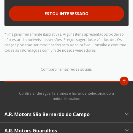
ESTOU INTERESSADO
* Imagens meramente ilustrativas. Alguns itens apresentados poderão
não estar disponíveis nas versões. Preços sugeridos e válidos de
. Os
preços poderão ser modificados sem aviso prévio. Consulte e confirme
todas as informações com um de nossos vendedores.
Compartilhe nas redes sociais!
Confira endereços, telefones e horários, selecionando a
unidade abaixo:
A.R. Motors São Bernardo do Campo
A.R. Motors Guarulhos