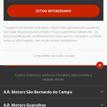
ESTOU INTERESSADO
* Imagens meramente ilustrativas. Alguns itens apresentados poderão
não estar disponíveis nas versões. Preços sugeridos e válidos de
. Os
preços poderão ser modificados sem aviso prévio. Consulte e confirme
todas as informações com um de nossos vendedores.
Compartilhe nas redes sociais!
Confira endereços, telefones e horários, selecionando a
unidade abaixo:
A.R. Motors São Bernardo do Campo
A.R. Motors Guarulhos