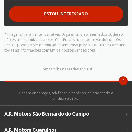
ESTOU INTERESSADO
* Imagens meramente ilustrativas. Alguns itens apresentados poderão
não estar disponíveis nas versões. Preços sugeridos e válidos de
. Os
preços poderão ser modificados sem aviso prévio. Consulte e confirme
todas as informações com um de nossos vendedores.
Compartilhe nas redes sociais!
Confira endereços, telefones e horários, selecionando a
unidade abaixo:
A.R. Motors São Bernardo do Campo
A.R. Motors Guarulhos