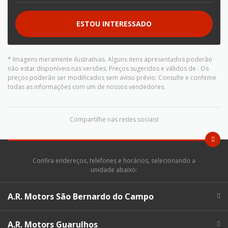
ESTOU INTERESSADO
* Imagens meramente ilustrativas. Alguns itens apresentados poderão
não estar disponíveis nas versões. Preços sugeridos e válidos de
. Os
preços poderão ser modificados sem aviso prévio. Consulte e confirme
todas as informações com um de nossos vendedores.
Compartilhe nas redes sociais!
Confira endereços, telefones e horários, selecionando a
unidade abaixo:
A.R. Motors São Bernardo do Campo
A.R. Motors Guarulhos