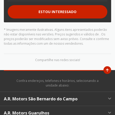
ESTOU INTERESSADO
* Imagens meramente ilustrativas. Alguns itens apresentados poderão
não estar disponíveis nas versões. Preços sugeridos e válidos de
. Os
preços poderão ser modificados sem aviso prévio. Consulte e confirme
todas as informações com um de nossos vendedores.
Compartilhe nas redes sociais!
Confira endereços, telefones e horários, selecionando a
unidade abaixo:
A.R. Motors São Bernardo do Campo
A.R. Motors Guarulhos