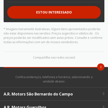
ESTOU INTERESSADO
* Imagens meramente ilustrativas. Alguns itens apresentados poderão
não estar disponíveis nas versões. Preços sugeridos e válidos de
. Os
preços poderão ser modificados sem aviso prévio. Consulte e confirme
todas as informações com um de nossos vendedores.
Compartilhe nas redes sociais!
Confira endereços, telefones e horários, selecionando a
unidade abaixo:
A.R. Motors São Bernardo do Campo
A.R. Motors Guarulhos