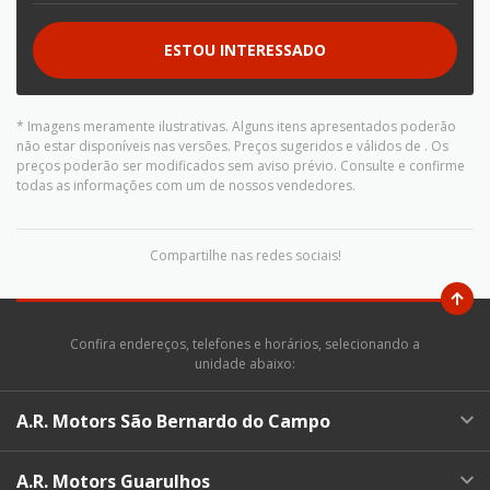
ESTOU INTERESSADO
* Imagens meramente ilustrativas. Alguns itens apresentados poderão
não estar disponíveis nas versões. Preços sugeridos e válidos de
. Os
preços poderão ser modificados sem aviso prévio. Consulte e confirme
todas as informações com um de nossos vendedores.
Compartilhe nas redes sociais!
Confira endereços, telefones e horários, selecionando a
unidade abaixo:
A.R. Motors São Bernardo do Campo
A.R. Motors Guarulhos