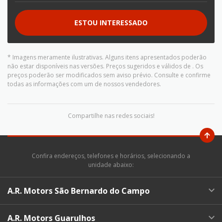
ESTOU INTERESSADO
* Imagens meramente ilustrativas. Alguns itens apresentados poderão
não estar disponíveis nas versões. Preços sugeridos e válidos de
. Os
preços poderão ser modificados sem aviso prévio. Consulte e confirme
todas as informações com um de nossos vendedores.
Compartilhe nas redes sociais!
Confira endereços, telefones e horários, selecionando a
unidade abaixo:
A.R. Motors São Bernardo do Campo
A.R. Motors Guarulhos