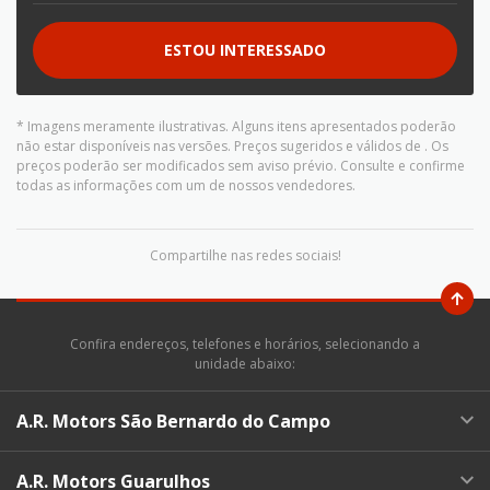
ESTOU INTERESSADO
* Imagens meramente ilustrativas. Alguns itens apresentados poderão
não estar disponíveis nas versões. Preços sugeridos e válidos de
. Os
preços poderão ser modificados sem aviso prévio. Consulte e confirme
todas as informações com um de nossos vendedores.
Compartilhe nas redes sociais!
Confira endereços, telefones e horários, selecionando a
unidade abaixo:
A.R. Motors São Bernardo do Campo
A.R. Motors Guarulhos