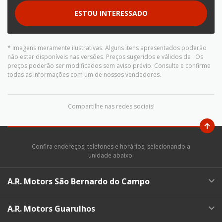
ESTOU INTERESSADO
* Imagens meramente ilustrativas. Alguns itens apresentados poderão
não estar disponíveis nas versões. Preços sugeridos e válidos de
. Os
preços poderão ser modificados sem aviso prévio. Consulte e confirme
todas as informações com um de nossos vendedores.
Compartilhe nas redes sociais!
Confira endereços, telefones e horários, selecionando a
unidade abaixo:
A.R. Motors São Bernardo do Campo
A.R. Motors Guarulhos