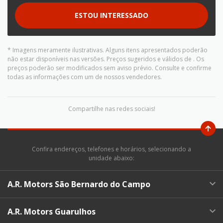
ESTOU INTERESSADO
* Imagens meramente ilustrativas. Alguns itens apresentados poderão
não estar disponíveis nas versões. Preços sugeridos e válidos de
. Os
preços poderão ser modificados sem aviso prévio. Consulte e confirme
todas as informações com um de nossos vendedores.
Compartilhe nas redes sociais!
Confira endereços, telefones e horários, selecionando a
unidade abaixo:
A.R. Motors São Bernardo do Campo
A.R. Motors Guarulhos